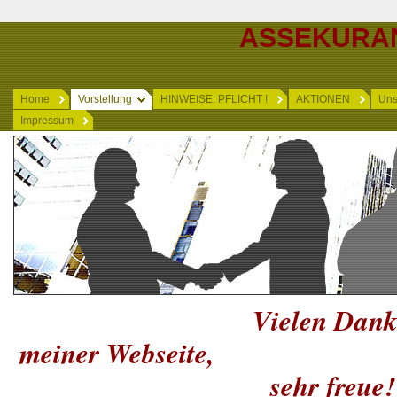
ASSEKURA
Home
Vorstellung
HINWEISE: PFLICHT !
AKTIONEN
Un
Impressum
Vielen Dank für Ihr
meiner Webseite, wo
sehr freue!